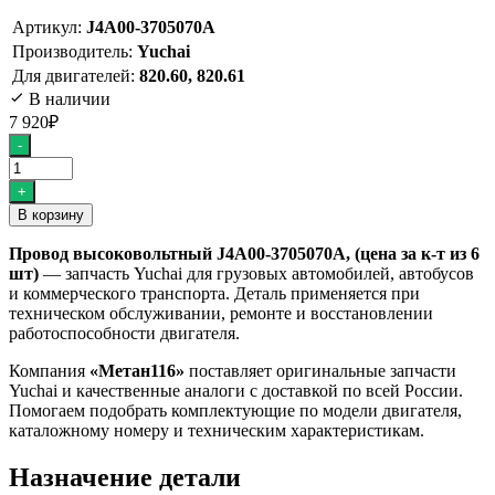
Артикул:
J4A00-3705070A
Производитель:
Yuchai
Для двигателей:
820.60, 820.61
В наличии
7 920
₽
Количество
-
товара
Провод
+
высоковольтный
В корзину
J4A00-
3705070A,
Провод высоковольтный J4A00-3705070A, (цена за к-т из 6
(цена
шт)
— запчасть Yuchai для грузовых автомобилей, автобусов
за
и коммерческого транспорта. Деталь применяется при
к-
техническом обслуживании, ремонте и восстановлении
т
работоспособности двигателя.
из
6
Компания
«Метан116»
поставляет оригинальные запчасти
шт)
Yuchai и качественные аналоги с доставкой по всей России.
Помогаем подобрать комплектующие по модели двигателя,
каталожному номеру и техническим характеристикам.
Назначение детали