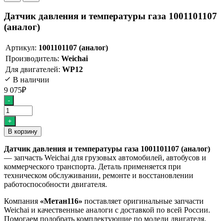
Датчик давления и температуры газа 1001101107
(аналог)
Артикул:
1001101107 (аналог)
Производитель:
Weichai
Для двигателей:
WP12
В наличии
9 075
₽
Количество
-
товара
Датчик
+
давления
В корзину
и
температуры
Датчик давления и температуры газа 1001101107 (аналог)
газа
— запчасть Weichai для грузовых автомобилей, автобусов и
1001101107
коммерческого транспорта. Деталь применяется при
(аналог)
техническом обслуживании, ремонте и восстановлении
работоспособности двигателя.
Компания
«Метан116»
поставляет оригинальные запчасти
Weichai и качественные аналоги с доставкой по всей России.
Помогаем подобрать комплектующие по модели двигателя,