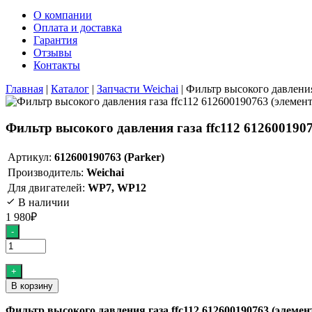
О компании
Оплата и доставка
Гарантия
Отзывы
Контакты
Главная
|
Каталог
|
Запчасти Weichai
|
Фильтр высокого давления 
Фильтр высокого давления газа ffc112 6126001907
Артикул:
612600190763 (Parker)
Производитель:
Weichai
Для двигателей:
WP7, WP12
В наличии
1 980
₽
Количество
-
товара
Фильтр
высокого
+
давления
В корзину
газа
ffc112
Фильтр высокого давления газа ffc112 612600190763 (элемен