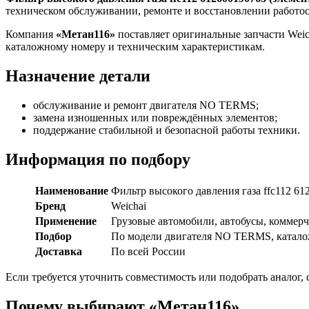
612600190763
техническом обслуживании, ремонте и восстановлении работос
(элемент)
Parker
Компания
«Метан116»
поставляет оригинальные запчасти Weic
каталожному номеру и техническим характеристикам.
Назначение детали
обслуживание и ремонт двигателя NO TERMS;
замена изношенных или повреждённых элементов;
поддержание стабильной и безопасной работы техники.
Информация по подбору
Наименование
Фильтр высокого давления газа ffc112 61
Бренд
Weichai
Применение
Грузовые автомобили, автобусы, коммер
Подбор
По модели двигателя NO TERMS, каталож
Доставка
По всей России
Если требуется уточнить совместимость или подобрать аналог
Почему выбирают «Метан116»