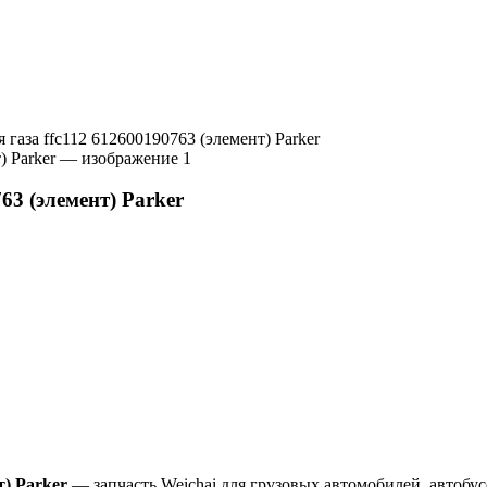
газа ffc112 612600190763 (элемент) Parker
63 (элемент) Parker
т) Parker
— запчасть Weichai для грузовых автомобилей, автобус