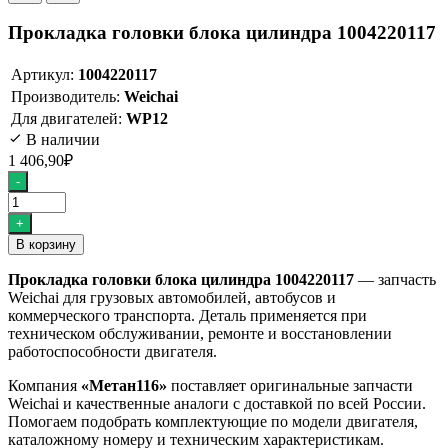
Прокладка головки блока цилиндра 1004220117
Артикул:
1004220117
Производитель:
Weichai
Для двигателей:
WP12
В наличии
1 406,90
₽
Количество
-
товара
Прокладка
+
головки
В корзину
блока
цилиндра
Прокладка головки блока цилиндра 1004220117
— запчасть
1004220117
Weichai для грузовых автомобилей, автобусов и
коммерческого транспорта. Деталь применяется при
техническом обслуживании, ремонте и восстановлении
работоспособности двигателя.
Компания
«Метан116»
поставляет оригинальные запчасти
Weichai и качественные аналоги с доставкой по всей России.
Помогаем подобрать комплектующие по модели двигателя,
каталожному номеру и техническим характеристикам.