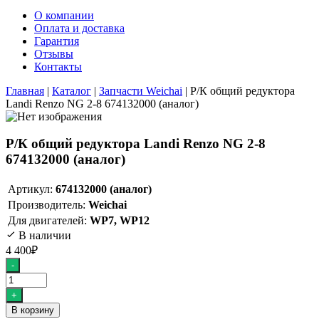
О компании
Оплата и доставка
Гарантия
Отзывы
Контакты
Главная
|
Каталог
|
Запчасти Weichai
|
Р/К общий редуктора
Landi Renzo NG 2-8 674132000 (аналог)
Р/К общий редуктора Landi Renzo NG 2-8
674132000 (аналог)
Артикул:
674132000 (аналог)
Производитель:
Weichai
Для двигателей:
WP7, WP12
В наличии
4 400
₽
Количество
-
товара
Р/
+
К
В корзину
общий