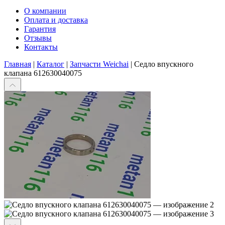
О компании
Оплата и доставка
Гарантия
Отзывы
Контакты
Главная
|
Каталог
|
Запчасти Weichai
|
Седло впускного
клапана 612630040075