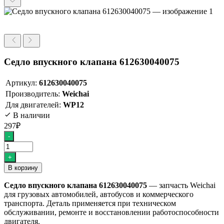
Седло впускного клапана 612630040075
Артикул:
612630040075
Производитель:
Weichai
Для двигателей:
WP12
В наличии
297
₽
Количество
-
товара
Седло
+
впускного
В корзину
клапана
612630040075
Седло впускного клапана 612630040075
— запчасть Weichai
для грузовых автомобилей, автобусов и коммерческого
транспорта. Деталь применяется при техническом
обслуживании, ремонте и восстановлении работоспособности
двигателя.