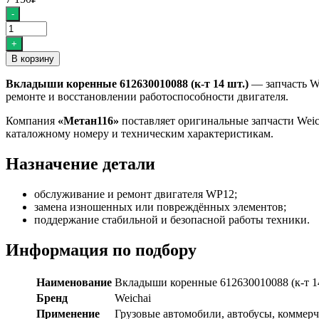
Количество
-
товара
Вкладыши
+
коренные
В корзину
612630010088
(к-
Вкладыши коренные 612630010088 (к-т 14 шт.)
— запчасть We
т
ремонте и восстановлении работоспособности двигателя.
14
шт.)
Компания
«Метан116»
поставляет оригинальные запчасти Weic
каталожному номеру и техническим характеристикам.
Назначение детали
обслуживание и ремонт двигателя WP12;
замена изношенных или повреждённых элементов;
поддержание стабильной и безопасной работы техники.
Информация по подбору
Наименование
Вкладыши коренные 612630010088 (к-т 14
Бренд
Weichai
Применение
Грузовые автомобили, автобусы, коммер