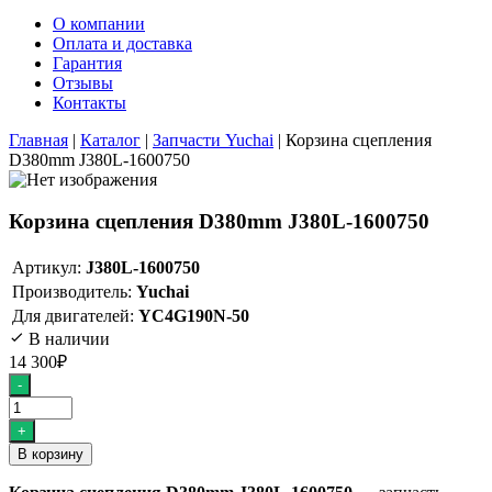
О компании
Оплата и доставка
Гарантия
Отзывы
Контакты
Главная
|
Каталог
|
Запчасти Yuchai
|
Корзина сцепления
D380mm J380L-1600750
Корзина сцепления D380mm J380L-1600750
Артикул:
J380L-1600750
Производитель:
Yuchai
Для двигателей:
YC4G190N-50
В наличии
14 300
₽
Количество
-
товара
Корзина
+
сцепления
В корзину
D380mm
J380L-