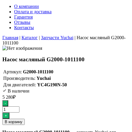
О компании
Оплата и доставка
Гарантия
Отзывы
Контакты
Главная
|
Каталог
|
Запчасти Yuchai
|
Насос масляный G2000-
1011100
Насос масляный G2000-1011100
Артикул:
G2000-1011100
Производитель:
Yuchai
Для двигателей:
YC4G190N-50
В наличии
5 280
₽
Количество
-
товара
Насос
+
масляный
В корзину
G2000-
1011100