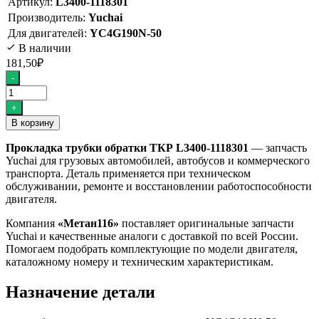
Артикул:
L3400-1118301
Производитель:
Yuchai
Для двигателей:
YC4G190N-50
В наличии
181,50
₽
Количество
-
товара
Прокладка
+
трубки
В корзину
обратки
ТКР
Прокладка трубки обратки ТКР L3400-1118301
— запчасть
L3400-
Yuchai для грузовых автомобилей, автобусов и коммерческого
1118301
транспорта. Деталь применяется при техническом
обслуживании, ремонте и восстановлении работоспособности
двигателя.
Компания
«Метан116»
поставляет оригинальные запчасти
Yuchai и качественные аналоги с доставкой по всей России.
Помогаем подобрать комплектующие по модели двигателя,
каталожному номеру и техническим характеристикам.
Назначение детали